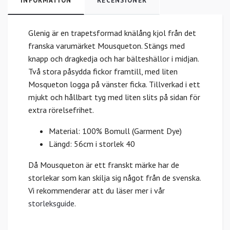
INFORMATION
RECENSIONER
Glenig är en trapetsformad knälång kjol från det
franska varumärket Mousqueton. Stängs med
knapp och dragkedja och har bälteshällor i midjan.
Två stora påsydda fickor framtill, med liten
Mosqueton logga på vänster ficka. Tillverkad i ett
mjukt och hållbart tyg med liten slits på sidan för
extra rörelsefrihet.
Material: 100% Bomull (Garment Dye)
Längd: 56cm i storlek 40
Då Mousqueton är ett franskt märke har de
storlekar som kan skilja sig något från de svenska.
Vi rekommenderar att du läser mer i vår
storleksguide
.