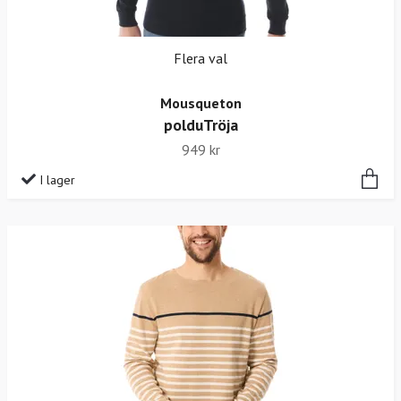
Flera val
Mousqueton
polduTröja
949 kr
I lager