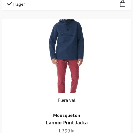
I lager
Flera val
Mousqueton
Larmor Print Jacka
1 399 kr