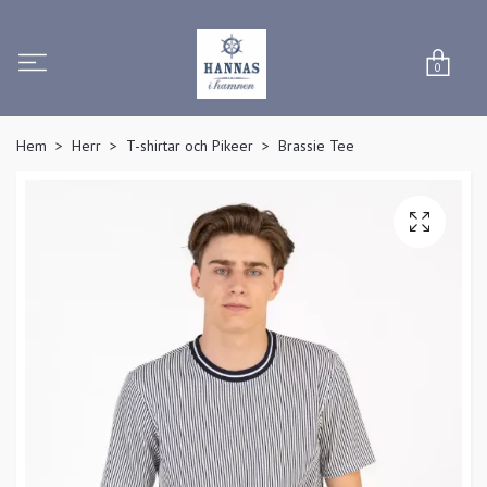
0
Hem
Herr
T-shirtar och Pikeer
Brassie Tee