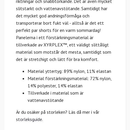
riktningar och snabbtorkande. Det är även mycket
slitstarkt och vattenavstötande. Samtidigt har
det mycket god andningsförmåga och
transporterar bort fukt väl - alltså är det ett
perfekt par shorts för en varm sommardag!
Panelerna i ett förstärkningsmaterial är
tillverkade av XYRPLEX™, ett väldigt slittåligt
material som motstår det mesta, samtidigt som
det är stretchigt och lätt för bra komfort.
Material yttertyg: 89% nylon, 11% elastan
Material förstärkningsmaterial: 72% nylon,
14% polyester, 14% elastan
Tillverkade i material som är
vattenavstötande
Är du osäker på storleken? Läs då mer i vår
storleksguide
.