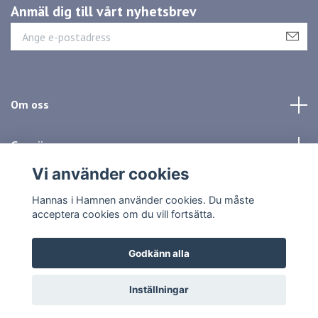
Anmäl dig till vårt nyhetsbrev
Om oss
Genvägar
Vi använder cookies
Sociala medier
Hannas i Hamnen använder cookies. Du måste
acceptera cookies om du vill fortsätta.
Godkänn alla
© 2026 Hannas i Hamnen
Inställningar