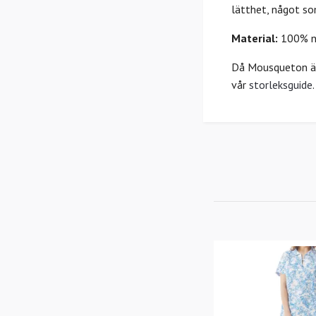
lätthet, något s
Material:
100% na
Då Mousqueton är 
vår
storleksguide
.