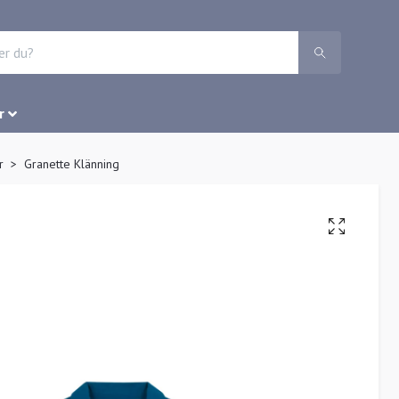
r
r
Granette Klänning