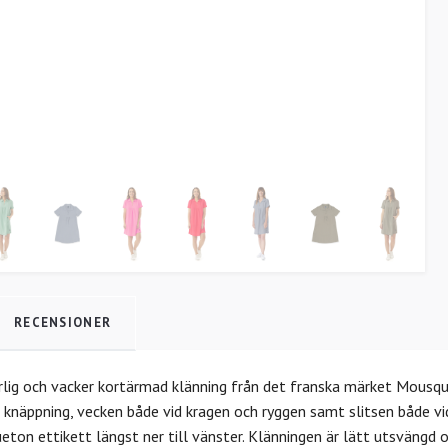
RECENSIONER
rlig och vacker kortärmad klänning från det franska märket Mousque
näppning, vecken både vid kragen och ryggen samt slitsen både vid ä
ton ettikett längst ner till vänster. Klänningen är lätt utsvängd 