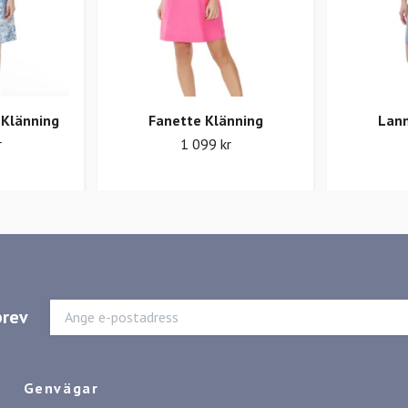
 Klänning
Fanette Klänning
Lann
r
1 099 kr
brev
Genvägar