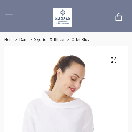
0
Hem
Dam
Skjortor & Blusar
Odet Blus