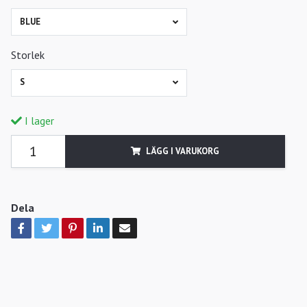
BLUE
Storlek
S
I lager
LÄGG I VARUKORG
Dela