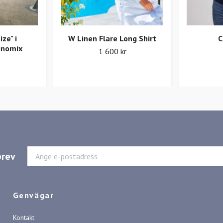
ize" i
W Linen Flare Long Shirt
C
inomix
1 600 kr
brev
Genvägar
Kontakt