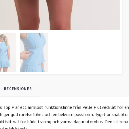
RECENSIONER
s Top P är ett ärmlöst funktionslinne från Pelle P utvecklat för en
 ger god rörelsefrihet och en bekväm passform. Tyget är snabbtork
raktiskt val för både träning och varma dagar utomhus. Den stilren
ed mjuk känsla.