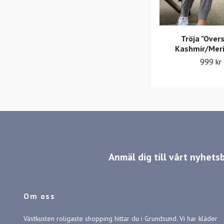
Tröja "Overs
Kashmir/Mer
999 kr
Anmäl dig till vårt nyhets
Om oss
Västkusten roligaste shopping hittar du i Grundsund. Vi har kläder