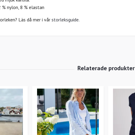
2 % nylon, 8 % elastan
torleken? Läs då mer i vår
storleksguide
.