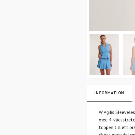
INFORMATION
W Agilis Sleeveles
med 4-vägsstretch
toppen till ett p
ribbat material m