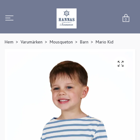
0
Hem
Varumärken
Mousqueton
Barn
Mario Kid